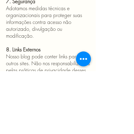
7. Segurança
Adotamos medidas técnicas e
organizacionais para proteger suas
informações contra acesso não
autorizado, divulgação ou
modificação.
8. Links Externos
Nosso blog pode conter links para
outros sites. Não nos responsabilizamos
pelas práticas de privacidade desses
sites. Recomendamos que você leia
suas respectivas políticas.
9. Consentimento
Ao utilizar nosso blog, você concorda
com esta Política de Privacidade.
10. Alterações
Esta Política pode ser atualizada a