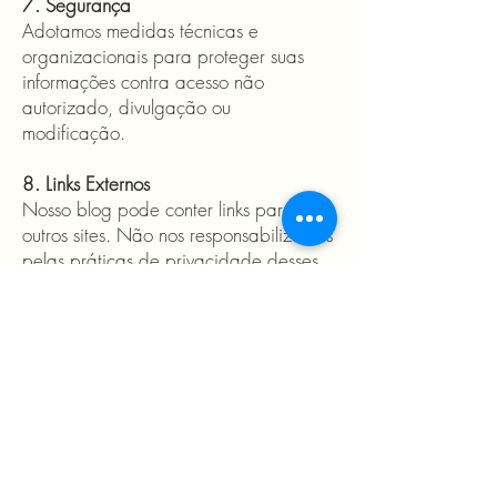
7. Segurança
Adotamos medidas técnicas e
organizacionais para proteger suas
informações contra acesso não
autorizado, divulgação ou
modificação.
8. Links Externos
Nosso blog pode conter links para
outros sites. Não nos responsabilizamos
pelas práticas de privacidade desses
sites. Recomendamos que você leia
suas respectivas políticas.
9. Consentimento
Ao utilizar nosso blog, você concorda
com esta Política de Privacidade.
10. Alterações
Esta Política pode ser atualizada a