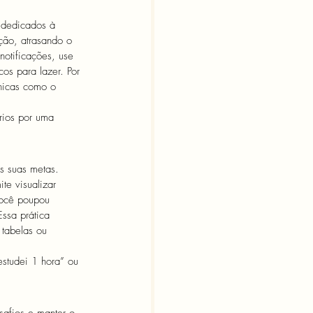
 dedicados à 
ção, atrasando o 
notificações, use 
cos para lazer. Por 
cnicas como o 
ários por uma 
s suas metas. 
te visualizar 
você poupou 
ssa prática 
 tabelas ou 
estudei 1 hora” ou 