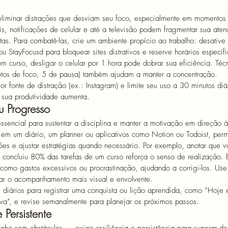
 eliminar distrações que desviam seu foco, especialmente em momentos
is, notificações de celular e até a televisão podem fragmentar sua aten
as. Para combatê-las, crie um ambiente propício ao trabalho: desative 
 StayFocusd para bloquear sites distrativos e reserve horários específi
m curso, desligar o celular por 1 hora pode dobrar sua eficiência. Té
tos de foco, 5 de pausa) também ajudam a manter a concentração. 
or fonte de distração (ex.: Instagram) e limite seu uso a 30 minutos di
sua produtividade aumenta.
 Progresso
ssencial para sustentar a disciplina e manter a motivação em direção à
a em um diário, um planner ou aplicativos como Notion ou Todoist, permi
drões e ajustar estratégias quando necessário. Por exemplo, anotar que 
ncluiu 80% das tarefas de um curso reforça o senso de realização. E
como gastos excessivos ou procrastinação, ajudando a corrigi-los. Use
nar o acompanhamento mais visual e envolvente. 
diários para registrar uma conquista ou lição aprendida, como “Hoje 
va”, e revise semanalmente para planejar os próximos passos.
e Persistente