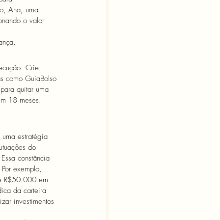
lo, Ana, uma 
onando o valor 
ança.
xecução. Crie 
s como GuiaBolso 
para quitar uma 
 em 18 meses. 
 uma estratégia 
lutuações do 
Essa constância 
 Por exemplo, 
de R$50.000 em 
ica da carteira 
zar investimentos 