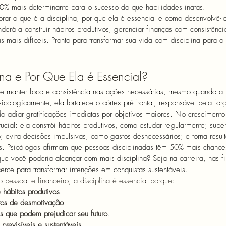
80% mais determinante para o sucesso do que habilidades inatas. 
rar o que é a disciplina, por que ela é essencial e como desenvolvê-l
derá a construir hábitos produtivos, gerenciar finanças com consistênci
 mais difíceis. Pronto para transformar sua vida com disciplina para o
na e Por Que Ela é Essencial?
de manter foco e consistência nas ações necessárias, mesmo quando a 
icologicamente, ela fortalece o córtex pré-frontal, responsável pela fo
ndo adiar gratificações imediatas por objetivos maiores. No crescimento
crucial: ela constrói hábitos produtivos, como estudar regularmente; sup
evita decisões impulsivas, como gastos desnecessários; e torna result
. Psicólogos afirmam que pessoas disciplinadas têm 50% mais chance
e você poderia alcançar com mais disciplina? Seja na carreira, nas f
cerce para transformar intenções em conquistas sustentáveis.
 pessoal e financeiro, a disciplina é essencial porque:
 hábitos produtivos
. 
tos de desmotivação
. 
as que podem prejudicar seu futuro
. 
 previsíveis e sustentáveis
.