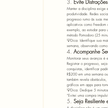
3. 
Evite Distrações
Manter a disciplina exige
produtividade. Redes socia
progresso rumo às suas met
aplicativos como Freedom ou
exemplo, ao estudar para u
método Pomodoro (25 minu
💡
Dica: Identifique sua mai
semana, observando como 
4. 
Acompanhe Seu
Monitorar seus avanços é e
Registrar o progresso, sej
conquistas, identificar pa
R$200 em uma semana ou co
também revela obstáculos, 
gráficos em apps para tor
💡
Dica: Dedique 5 minutos 
“Evitei uma compra impulsi
5. 
Seja Resiliente 