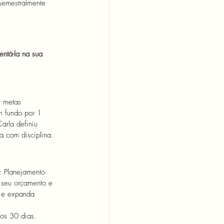
semestralmente 
ntá-la na sua 
 metas 
m fundo por 1 
arla definiu 
 com disciplina. 
h: Planejamento 
r seu orçamento e 
s e expanda 
ros 30 dias.