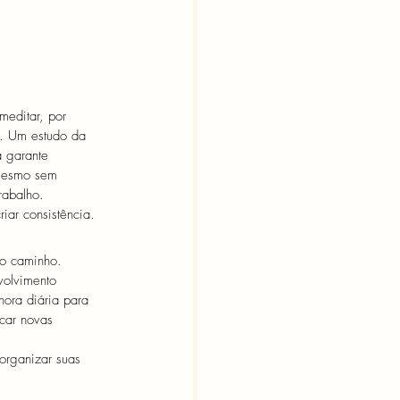
meditar, por 
e. Um estudo da 
a garante 
 mesmo sem 
rabalho. 
iar consistência.
o caminho. 
volvimento 
ora diária para 
car novas 
organizar suas 