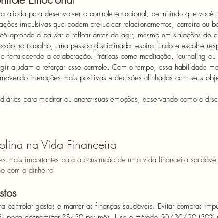
ntrole Emocional
a aliada para desenvolver o controle emocional, permitindo que você 
eações impulsivas que podem prejudicar relacionamentos, carreira ou b
você aprende a pausar e refletir antes de agir, mesmo em situações de es
ssão no trabalho, uma pessoa disciplinada respira fundo e escolhe re
e fortalecendo a colaboração. Práticas como meditação, journaling ou 
agir ajudam a reforçar esse controle. Com o tempo, essa habilidade me
omovendo interações mais positivas e decisões alinhadas com seus obje
 diários para meditar ou anotar suas emoções, observando como a disci
plina na Vida Financeira
res mais importantes para a construção de uma vida financeira saudável
ão com o dinheiro:
stos
ara controlar gastos e manter as finanças saudáveis. Evitar compras imp
$15, pode economizar R$450 por mês. Use o método 50/30/20 (50% 