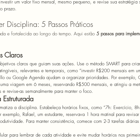
nvestir um valor fixo mensal, mesmo pequeno, e revise sua estratégia 
go prazo.
 Disciplina: 5 Passos Práticos
nada e fortalecida ao longo do tempo. Aqui estão 
5 passos para impleme
s Claros
bjetivos claros que guiam suas ações. Use o método SMART para criar
atingíveis, relevantes e temporais, como “investir R$200 mensais em u
ello ou Google Agenda ajudam a organizar prioridades. Por exemplo, C
uma viagem em 6 meses, reservando R$500 mensais, e atingiu a meta
s e revise-as semanalmente para manter o foco.
 Estruturada
matiza a disciplina. Estabeleça horários fixos, como “7h: Exercício, 8
Por exemplo, Rafael, um estudante, reservava 1 hora matinal para revisa
odutividade. Para manter consistência, comece com 2-3 tarefas diária
ular para lembrar de cada atividade e evite mudar horários nos primei