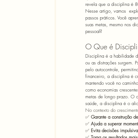
revela que a disciplina é 
Nesse artigo, vamos  explo
passos práticos. Você apren
suas metas, mesmo nos dias
pessoal?   
O Que é Discipli
Disciplina é a habilidade 
ou as distrações surgem. Ps
pelo autocontrole, permiti
financeiro, a disciplina é 
mantendo você no caminho; 
como economias crescentes
metas de longo prazo. O qu
saúde, a disciplina é o ali
No contexto do crescimento
✅ 
Garante a construção de
✅ 
Ajuda a superar momen
✅ 
Evita decisões impulsiv
✅ 
Torna os resultados mais