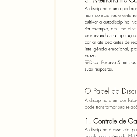
3. 
Melhoria no Co
A disciplina é uma poderos
mais conscientes e evite r
cultivar a autodisciplina, 
Por exemplo, em uma discu
preservando sua reputação 
contar até dez antes de re
inteligência emocional, pr
prazo. 
💡
Dica: Reserve 5 minutos
suas respostas.
O Papel da Disci
A disciplina é um dos fato
pode transformar sua relaç
1. 
Controle de Ga
A disciplina é essencial p
aquele café diário de R