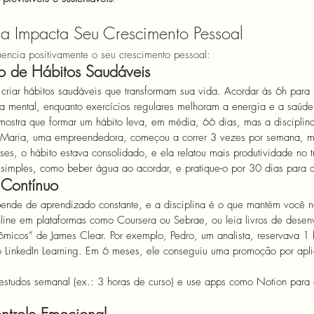
a Impacta Seu Crescimento Pessoal
luencia positivamente o seu crescimento pessoal:
o de Hábitos Saudáveis
 criar hábitos saudáveis que transformam sua vida. Acordar às 6h para 
a mental, enquanto exercícios regulares melhoram a energia e a saúd
mostra que formar um hábito leva, em média, 66 dias, mas a disciplin
o, Maria, uma empreendedora, começou a correr 3 vezes por semana,
ses, o hábito estava consolidado, e ela relatou mais produtividade no t
simples, como beber água ao acordar, e pratique-o por 30 dias para cr
 Contínuo
ende de aprendizado constante, e a disciplina é o que mantém você n
line em plataformas como Coursera ou Sebrae, ou leia livros de desen
micos” de James Clear. Por exemplo, Pedro, um analista, reservava 1 h
no LinkedIn Learning. Em 6 meses, ele conseguiu uma promoção por apli
estudos semanal (ex.: 3 horas de curso) e use apps como Notion para 