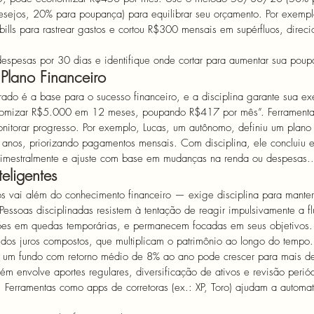
sejos, 20% para poupança) para equilibrar seu orçamento. Por exemp
ills para rastrear gastos e cortou R$300 mensais em supérfluos, direci
despesas por 30 dias e identifique onde cortar para aumentar sua poup
Plano Financeiro
urado é a base para o sucesso financeiro, e a disciplina garante sua e
omizar R$5.000 em 12 meses, poupando R$417 por mês”. Ferramenta
itorar progresso. Por exemplo, Lucas, um autônomo, definiu um plano 
nos, priorizando pagamentos mensais. Com disciplina, ele concluiu
trimestralmente e ajuste com base em mudanças na renda ou despesas.
.
teligentes
s vai além do conhecimento financeiro — exige disciplina para manter
 Pessoas disciplinadas resistem à tentação de reagir impulsivamente a f
s em quedas temporárias, e permanecem focadas em seus objetivos. 
 dos juros compostos, que multiplicam o patrimônio ao longo do tempo.
m um fundo com retorno médio de 8% ao ano pode crescer para mais 
ém envolve aportes regulares, diversificação de ativos e revisão periód
erramentas como apps de corretoras (ex.: XP, Toro) ajudam a automati