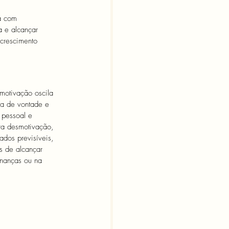
a com 
a e alcançar  
 crescimento 
motivação oscila 
rça de vontade e 
 pessoal e 
era desmotivação, 
ados previsíveis, 
s de alcançar 
inanças ou na 