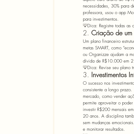
necessidades, 30% para de
professora, usou o app Mob
para investimentos. 
💡
Dica: Registre todas as 
2. 
Criação de um 
Um plano financeiro estrut
metas SMART, como “econ
ou Organizze ajudam a mon
dívida de R$10.000 em 2 a
💡
Dica: Revise seu plano 
3. 
Investimentos In
O sucesso nos investimento
consistente a longo prazo.
mercado, como vender açõe
permite aproveitar o poder
investir R$200 mensais e
20 anos. A disciplina tamb
sem mudanças emocionais. F
e monitorar resultados. 