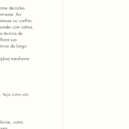
tome decisões 
em-estar. Ao 
tresse ou conflito. 
sponder com calma, 
a técnica de 
lhora sua 
tivos de longo 
plina transforma 
. Veja como ela 
ulsivas, como 
para 