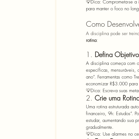
💡
Dica: Comprometa-se a i
para manter o foco no lon
Como Desenvolver
A disciplina pode ser trei
rotina
:
1. 
Defina Objetivo
A disciplina começa com o
específicas, mensuráveis, 
ano”. Ferramentas como Tr
economizar R$3.000 para 
💡
Dica: Escreva suas meta
2. 
Crie uma Rotina
Uma rotina estruturada auto
financeiro, 9h: Estudos”. 
estudar, aumentando sua pr
gradualmente. 
💡
Dica: Use alarmes no cel