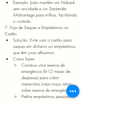
Exemplo: João mantém um Nubank 
sem anuidade e um Santander 
AAdvantage para milhas, facilitando 
o controle.
7. Fuja de Saques e Empréstimos no 
Cartão
Solução: Evite usar o cartão para 
saques em dinheiro ou empréstimos, 
que têm juros altíssimos.
Como fazer:
Construa uma reserva de 
emergência (6-12 meses de 
despesas) para cobrir 
imprevistos (veja nosso artigo 
sobre reserva de emergência).
Prefira empréstimos pessoais 
com juros menores, se 
necessário.
Exemplo: Maria mantém R$ 3.000 