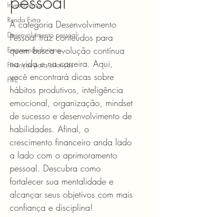
pessoal
Investimentos
Renda Extra
A categoria Desenvolvimento
Desenvolvimento pessoal
Pessoal traz conteúdos para
quem busca evolução contínua
Empreendedorismo
na vida e na carreira. Aqui,
Finanças para crianças
você encontrará dicas sobre
FIRE
hábitos produtivos, inteligência
emocional, organização, mindset
de sucesso e desenvolvimento de
habilidades. Afinal, o
crescimento financeiro anda lado
a lado com o aprimoramento
pessoal. Descubra como
fortalecer sua mentalidade e
alcançar seus objetivos com mais
confiança e disciplina!