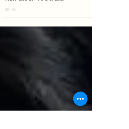
que Transformam sua Rotina
A inteligência artificial (IA) está revolucionando a
forma como trabalhamos, estudamos e organizamos
nossas vidas. Com o avanço das...