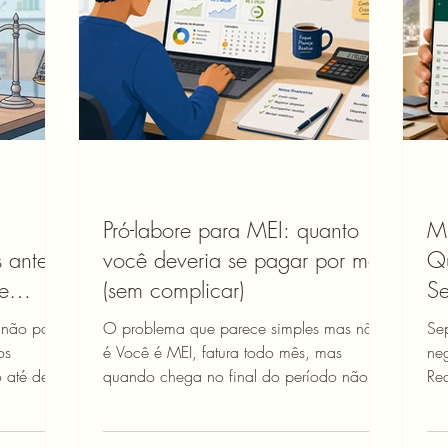
as três dúvi
pa
Pró-labore para MEI: quanto
ME
 antes
você deveria se pagar por mês
Q
e
(sem complicar)
Se
 não para
O problema que parece simples mas não
Se
os
é Você é MEI, fatura todo mês, mas
ne
o até de
quando chega no final do período não
Rec
nguém na
sabe exatamente quanto tirou para você.
pro
nevitável:
Às vezes retira R$ 2 mil, às vezes R$ 4
se