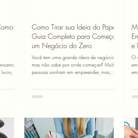
 Como
Como Tirar sua Ideia do Papel:
Ma
Guia Completo para Começar
Em
um Negócio do Zero
e 
Você tem uma grande ideia de negócio,
O m
pensamos
mas não sabe por onde começar? Muitas
em
 lucro, um
pessoas sonham em empreender, mas,
em um mercado c
segundo o Sebrae, 60% das...
Hu