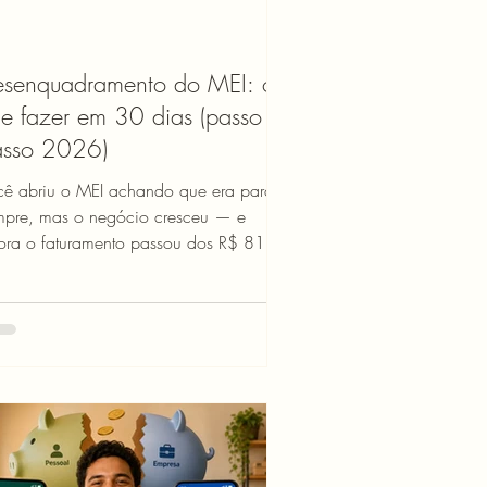
esenquadramento do MEI: o
e fazer em 30 dias (passo a
asso 2026)
cê abriu o MEI achando que era para
mpre, mas o negócio cresceu — e
ora o faturamento passou dos R$ 81 mil
 ano. O que fazer? Muita gente
scobre o desenquadramento quando já
tá com pendência na Receita Federal,
ta emitida e sem saber como emitir
a. A boa notícia é que o processo é
is simples do que parece, desde que
ê siga os prazos certos. Este artigo é o
 roteiro dos próximos 30 dias: o que
unicar, como calcular, quanto vai