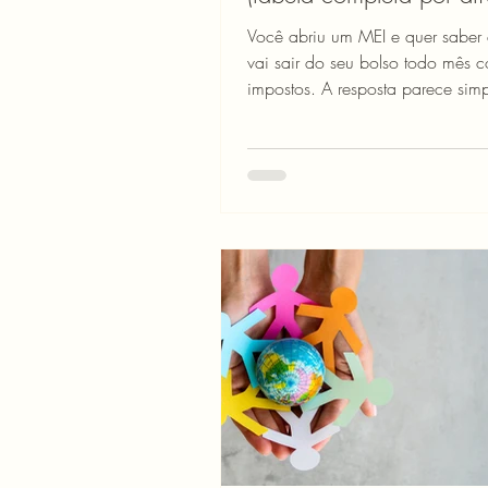
Você abriu um MEI e quer saber
vai sair do seu bolso todo mês 
impostos. A resposta parece sim
— mas varia bastante conforme 
atividade que você exerce. Um 
vende produtos paga diferente 
presta serviços. E quem faz os d
mais ainda. A boa notícia é qu
complicado entender isso. O go
juntou tudo em uma única guia
DAS, que chega no dia 20 de 
Neste artigo, você vai ver exata
quanto MEI paga de