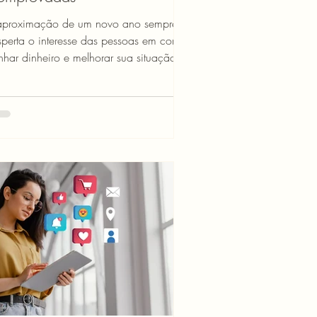
aproximação de um novo ano sempre
sperta o interesse das pessoas em como
dinheiro e melhorar sua situação
nanceira. Com as mudanças no mercado
 trabalho e o crescimento da economia
ital, 2026 oferece oportunidades
icas para quem busca aumentar sua
nda e conquistar a independência
nanceira. Segundo dados do Google
ends, as buscas por "como ganhar
nheiro" aumentaram 52% nos primeiros
as de janeiro, demonstrando que milhões
brasileiros estão det