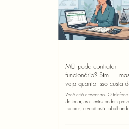
fazer o desenquadramen
MEI pode contratar
funcionário? Sim — mas
veja quanto isso custa d
verdade
Você está crescendo. O telefone
de tocar, os clientes pedem praz
maiores, e você está trabalhand
madrugada para não deixar ni
mão. Nesse ponto, a pergunta é i