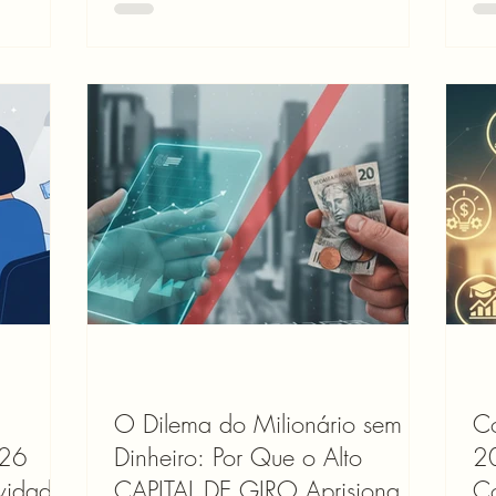
guém? A
mil, tudo depende de quanto "sobrou" no
prá
atar
caixa. No final do ano, quando o
ma
ssinando
contador pergunta quanto você se pagou,
pe
quanto isso
você fica em branco. Esse é o cenário de
na 
maioria
90% dos MEI que conheço. E aqui está o
pro
ão
problema: sem um valor fixo de retirada
Só 
bem maior
mensal, você não consegue separar o
ta
dinheiro que é seu do
o 
O Dilema do Milionário sem
C
026
Dinheiro: Por Que o Alto
20
vidade)
CAPITAL DE GIRO Aprisiona o
C