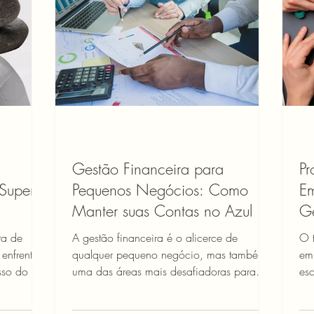
Gestão Financeira para
Pr
Superá-
Pequenos Negócios: Como
E
Manter suas Contas no Azul
Ge
Ma
ta de
A gestão financeira é o alicerce de
O 
enfrentá-
qualquer pequeno negócio, mas também
em
sso do seu
uma das áreas mais desafiadoras para
esc
empreendedores. Segundo o S...
est