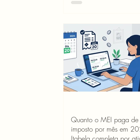
será que é hora de contratar al
resposta é sim — MEI pode contr
funcionário. Mas antes de sair a
contrato, você precisa entender 
vai custar de verdade. Porque a 
dos MEIs que tomam essa decis
descobre depois que o custo é 
do que imagi
Quanto o MEI paga de
imposto por mês em 2
(tabela completa por ati