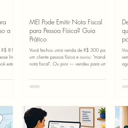
ra
MEI Pode Emitir Nota Fiscal
D
so a
para Pessoa Física? Guia
qu
Prático
p
s R$ 81
Você fechou uma venda de R$ 300 para
Vo
sse limite
um cliente pessoa física e ouviu: "mande a
se
cê esteja
nota fiscal". Ou pior — vendeu para uma
ag
is gente
empresa, não emitiu nada e agora está
no
 MEI já
com medo de ser autuado. A boa notícia:
de
o seu
MEI pode emitir nota fiscal para pessoa
es
ações soa
física sem complicação e sem custo. A
mul
r o
ainda melhor: na maioria dos casos, nem
not
roempresa
é obrigatório. O problema é que a regra
ma
ai
muda dependendo de para quem você
voc
vende, do que você vende e de qual
seu
so para
prefeitura você depende. Este guia resolve
com