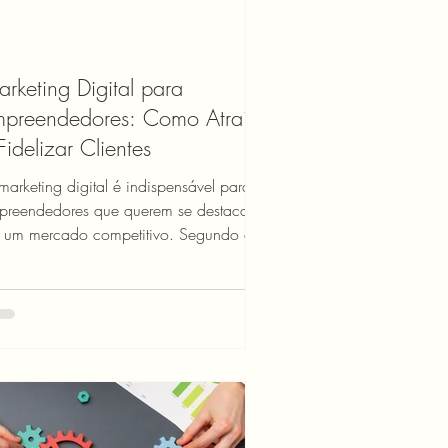
rketing Digital para
preendedores: Como Atrair
Fidelizar Clientes
arketing digital é indispensável para
preendedores que querem se destacar
ompetitivo. Segundo a
bSpot, 70% dos co...