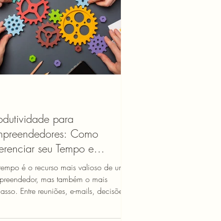
odutividade para
mpreendedores: Como
renciar seu Tempo e
ximizar Resultados
tempo é o recurso mais valioso de um
preendedor, mas também o mais
asso. Entre reuniões, e-mails, decisões
ratégicas e demandas...