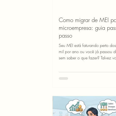
Como migrar de MEI pa
microempresa: guia pas
passo
Seu MEI está faturando perto do
mil por ano ou você já passou de
sem saber o que fazer? Talvez vo
planejando crescer, contratar ma
ou simplesmente percebeu que o
não comporta mais o tamanho d
negócio. Se alguma dessas situ
familiar, está na hora de entende
processo de migração para mic
(ME). Neste guia prático, você v
descobrir quando a migração é
obrigatória, qual o passo a pas