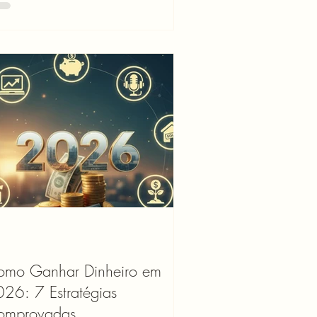
tica. MEI precisa de conta PJ A cena é
is comum do que parece: o cliente
rgunta a chave Pix, você manda o CPF
hora, o dinheiro cai na conta pessoal e
nto. Resolvido, rápido, sem burocracia.
que esse "resolvido" vira problema mais
rde. Quando chega a hora de declarar
Imposto de
omo Ganhar Dinheiro em
26: 7 Estratégias
omprovadas