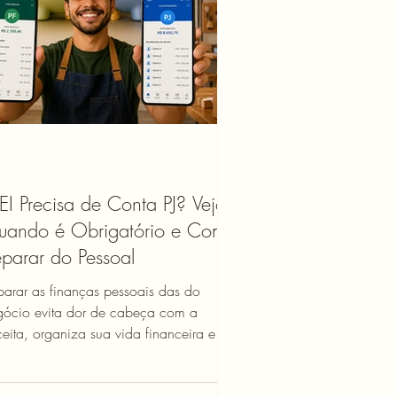
gar e o que muda qu
I Precisa de Conta PJ? Veja
uando é Obrigatório e Como
parar do Pessoal
parar as finanças pessoais das do
gócio evita dor de cabeça com a
eita, organiza sua vida financeira e
fissionaliza o seu MEI. Veja como
parar conta PJ de PF sendo MEI na