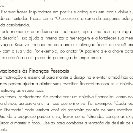
ivo.
 Escreva frases inspiradoras em post-its e coloque-os em locais visívei
a do computador. Frases como “O sucesso é a soma de pequenos esforç
 da consistência.
rante momentos de reflexão ou meditação, repita uma frase que traga
 desafio”. Isso ajuda a internalizar a mensagem e a fortalecer sua men
ivação: Reserve um caderno para anotar motivação frases que você enco
licam à sua vida. Por exemplo, ao anotar “A paciência é a chave para
e relacioná-la a um plano de poupança de longo prazo.
vacionais às Finanças Pessoais
a motivação é essencial para manter a disciplina e evitar armadilhas
ases podem ajudar a alinhar suas escolhas financeiras com seus objeti
estratégias específicas:
om frases inspiradoras: Ao estabelecer um objetivo financeiro, como e
a dívida, associe-o a uma frase que o motive. Por exemplo, “Cada re
 liberdade” pode lembrar você do propósito por trás de suas escolhas
uando o progresso parece lento, frases como “Grandes conquistas ex
judar a manter o foco. Use-as para combater a tentação de desistir de
ento.