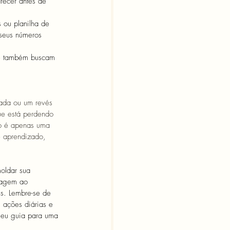
recer antes de 
 ou planilha de 
seus números 
ue também buscam 
ada ou um revés 
ue está perdendo 
so é apenas uma 
e aprendizado, 
oldar sua 
dagem ao 
s. Lembre-se de 
 ações diárias e 
seu guia para uma 