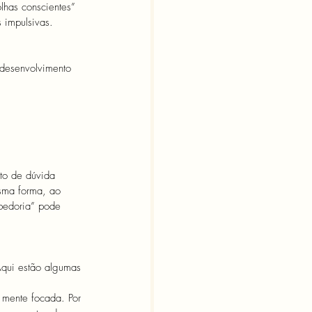
lhas conscientes” 
 impulsivas.
 desenvolvimento 
to de dúvida 
sma forma, ao 
bedoria” pode 
Aqui estão algumas 
a mente focada. Por 