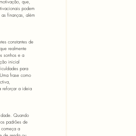
 motivação, que, 
tivacionais podem 
 as finanças, além 
tes constantes de 
que realmente 
os sonhos e a 
ão inicial 
ficuldades para 
. Uma frase como 
tiva, 
 reforçar a ideia 
icidade. Quando 
ovos padrões de 
ê começa a 
e de renda ou 