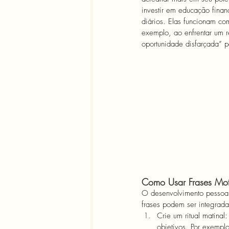
investir em educação finan
diários. Elas funcionam c
exemplo, ao enfrentar um 
oportunidade disfarçada” p
Como Usar Frases Mot
O desenvolvimento pessoal
frases podem ser integrada
Crie um ritual matina
objetivos. Por exemp