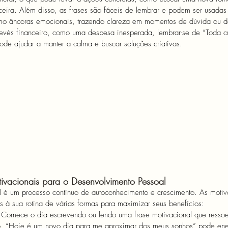
ceira. Além disso, as frases são fáceis de lembrar e podem ser usada
omo âncoras emocionais, trazendo clareza em momentos de dúvida ou d
revés financeiro, como uma despesa inesperada, lembrar-se de “Toda c
ode ajudar a manter a calma e buscar soluções criativas.
ivacionais para o Desenvolvimento Pessoal
 é um processo contínuo de autoconhecimento e crescimento. As moti
s à sua rotina de várias formas para maximizar seus benefícios:
l: Comece o dia escrevendo ou lendo uma frase motivacional que resso
lo, “Hoje é um novo dia para me aproximar dos meus sonhos” pode ene