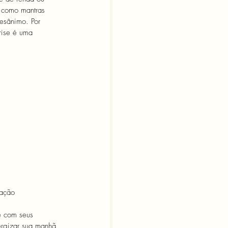
s como mantras 
esânimo. Por 
rise é uma 
vação 
e com seus 
rgizar sua manhã 