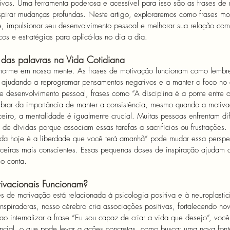
tivos. Uma ferramenta poderosa e acessível para isso são as frases de
pirar mudanças profundas. Neste artigo, exploraremos como frases mo
e, impulsionar seu desenvolvimento pessoal e melhorar sua relação com
os e estratégias para aplicá-las no dia a dia.
das palavras na Vida Cotidiana
norme em nossa mente. As frases de motivação funcionam como lembre
s, ajudando a reprogramar pensamentos negativos e a manter o foco no 
e desenvolvimento pessoal, frases como “A disciplina é a ponte entre 
brar da importância de manter a consistência, mesmo quando a motivaç
ceiro, a mentalidade é igualmente crucial. Muitas pessoas enfrentam di
r de dívidas porque associam essas tarefas a sacrifícios ou frustrações
da hoje é a liberdade que você terá amanhã” pode mudar essa perspec
nceiras mais conscientes. Essas pequenas doses de inspiração ajudam a
o conta.
ivacionais Funcionam?
ses de motivação está relacionada à psicologia positiva e à neuroplast
inspiradoras, nosso cérebro cria associações positivas, fortalecendo n
o internalizar a frase “Eu sou capaz de criar a vida que desejo”, voc
encial, o que pode levar a ações concretas, como buscar uma nova font