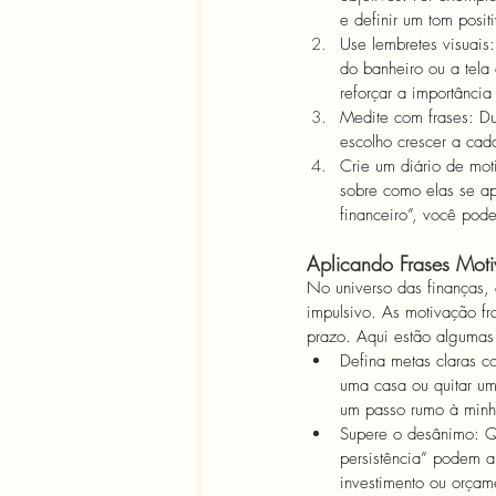
e definir um tom posit
Use lembretes visuais:
do banheiro ou a tel
reforçar a importância
Medite com frases: Du
escolho crescer a cada
Crie um diário de mot
sobre como elas se ap
financeiro”, você pod
Aplicando Frases Moti
No universo das finanças, 
impulsivo. As motivação fr
prazo. Aqui estão algumas 
Defina metas claras c
uma casa ou quitar um
um passo rumo à minha
Supere o desânimo: Q
persistência” podem a
investimento ou orçam