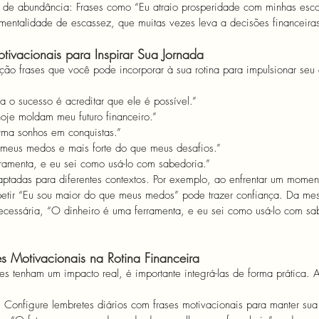
 de abundância: Frases como “Eu atraio prosperidade com minhas esco
entalidade de escassez, que muitas vezes leva a decisões financeiras
tivacionais para Inspirar Sua Jornada
ão frases que você pode incorporar à sua rotina para impulsionar seu
a o sucesso é acreditar que ele é possível.”
oje moldam meu futuro financeiro.”
orma sonhos em conquistas.”
 meus medos e mais forte do que meus desafios.”
ramenta, e eu sei como usá-lo com sabedoria.”
ptadas para diferentes contextos. Por exemplo, ao enfrentar um momen
epetir “Eu sou maior do que meus medos” pode trazer confiança. Da me
necessária, “O dinheiro é uma ferramenta, e eu sei como usá-lo com sa
s Motivacionais na Rotina Financeira
es tenham um impacto real, é importante integrá-las de forma prática. 
r: Configure lembretes diários com frases motivacionais para manter su