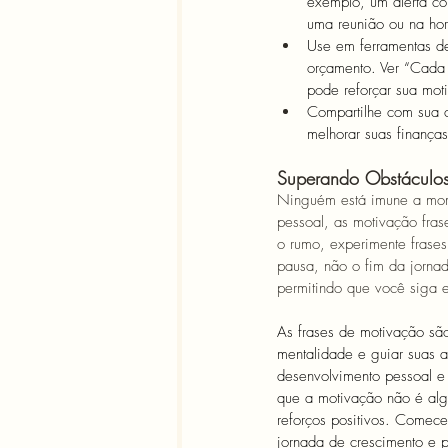
exemplo, um alerta co
uma reunião ou na hor
Use em ferramentas de 
orçamento. Ver “Cada
pode reforçar sua mot
Compartilhe com sua 
melhorar suas finança
Superando Obstáculos 
Ninguém está imune a mom
pessoal, as motivação fra
o rumo, experimente frase
pausa, não o fim da jornad
permitindo que você siga e
As frases de motivação são
mentalidade e guiar suas 
desenvolvimento pessoal e 
que a motivação não é alg
reforços positivos. Comec
jornada de crescimento e 