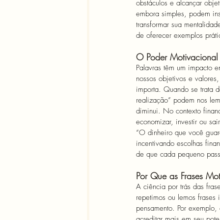
obstáculos e alcançar obje
embora simples, podem ins
transformar sua mentalidad
de oferecer exemplos prátic
O Poder Motivacional 
Palavras têm um impacto e
nossos objetivos e valore
importa. Quando se trata d
realização” podem nos lem
diminui. No contexto finan
economizar, investir ou sai
“O dinheiro que você guar
incentivando escolhas fina
de que cada pequeno pass
Por Que as Frases Mot
A ciência por trás das fra
repetimos ou lemos frases 
pensamento. Por exemplo, a
acreditar mais em seu pot