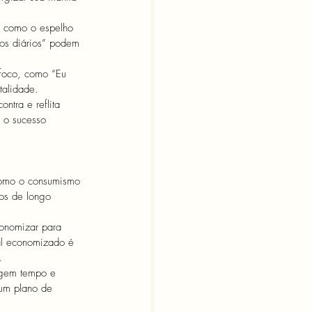
s, como o espelho 
os diários” podem 
 foco, como “Eu 
talidade.
ntra e reflita 
 o sucesso 
 como o consumismo 
vos de longo 
conomizar para 
al economizado é 
.
igem tempo e 
 um plano de 