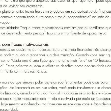
m “O futuro que quero depende das escolhas que faço hoje” pode apa
a de revisar seu orçamento.
planejamento: Inclua frases inspiradoras em seu aplicativo de finanças
 centavo economizado é um passo rumo à independência” ao lado de 
ivação.
comunidade: Troque frases motivacionais com amigos ou familiares q
s ou desenvolvimento pessoal. Isso cria um ambiente de apoio mútuo.
com frases motivacionais 
entos de desânimo ou fracasso. Seja uma meta financeira não alcanç
ses podem ajudar a reacender sua determinação. Quando você sentir q
s como “Cada erro é uma lição que me torna mais forte” ou “O fracas
a”. Essas palavras ajudam a refletir os desafios como oportunidades d
m frente com mais resiliência.
 mais do que simples palavras; elas são ferramentas poderosas para m
ações. Ao incorporá-las em sua rotina, você pode transformar sua abor
às finanças, criando uma vida mais alinhada com seus sonhos e valore
o que simplesmente acontece — ela é cultivada por meio de pequenas
e hoje mesmo escolhendo uma frase que ressoe com você e faça dela 
prosperidade.