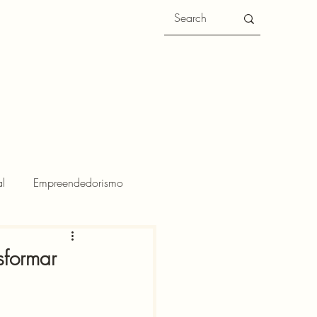
l
Empreendedorismo
sformar