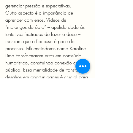
gerenciar pressão e expectativas.
Outro aspecto é a importância de 
aprender com erros. Vídeos de 
“morangos do ódio” – apelido dado às 
tentativas frustradas de fazer o doce – 
mostram que o fracasso é parte do 
processo. Influenciadoras como Karoline 
Lima transformaram erros em conteúdo 
humorístico, construindo conexão com o 
público. Essa mentalidade de transformar 
desafios em oportunidades é crucial para 
o desenvolvimento pessoal e financeiro.
Cuidado com os Riscos
Embora o morango do amor seja uma 
oportunidade, é importante estar atento a 
riscos. Posts no X alertam para golpes 
envolvendo a venda do doce, como 