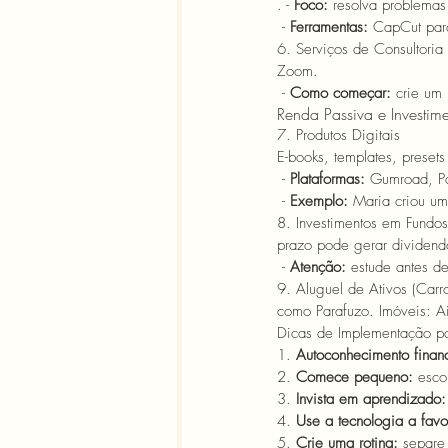
. 
- 
Foco:
 resolva problemas
 - 
Ferramentas:
 CapCut par
6. Serviços de Consultoria
Zoom.
- 
Como começar:
 crie um 
Renda Passiva e Investime
7. Produtos Digitais 
E-books, templates, presets
- 
Plataformas:
 Gumroad, P
 - 
Exemplo:
 Maria criou um
8. Investimentos em Fundos
prazo pode gerar dividend
- 
Atenção:
 estude antes de
9. Aluguel de Ativos (Carr
como Parafuzo. Imóveis: A
Dicas de Implementação p
1. 
Autoconhecimento financ
2. 
Comece pequeno:
 esco
3. 
Invista em aprendizado:
4. 
Use a tecnologia a favo
5. 
Crie uma rotina:
 separe