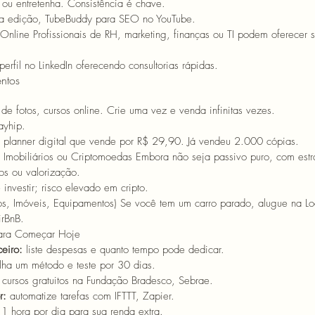
 ou entretenha. Consistência é chave.
a edição, TubeBuddy para SEO no YouTube.
 Online 
Profissionais de RH, marketing, finanças ou TI podem oferecer 
perfil no LinkedIn oferecendo consultorias rápidas. 
ntos 
 de fotos, cursos online. Crie uma vez e venda infinitas vezes.
ayhip.
 planner digital que vende por R$ 29,90. Já vendeu 2.000 cópias.
 Imobiliários ou Criptomoedas 
Embora não seja passivo puro, com estr
os ou valorização.
 investir; risco elevado em cripto.
os, Imóveis, Equipamentos) 
Se você tem um carro parado, alugue na Lo
irBnB.
ara Começar Hoje 
eiro:
 liste despesas e quanto tempo pode dedicar. 
lha um método e teste por 30 dias. 
 cursos gratuitos na Fundação Bradesco, Sebrae. 
r:
 automatize tarefas com IFTTT, Zapier. 
 1 hora por dia para sua renda extra. 