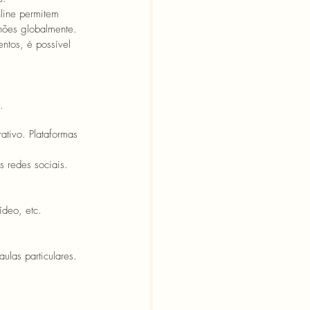
nline permitem 
ões globalmente. 
entos, é possível 
.
rativo. Plataformas 
s redes sociais.
ídeo, etc. 
las particulares. 