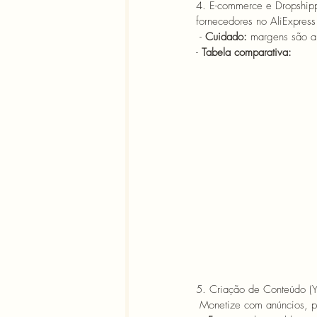
4. E-commerce e Dropship
fornecedores no AliExpress 
- 
Cuidado:
 margens são ap
- 
Tabela comparativa:
5. Criação de Conteúdo (Y
Monetize com anúncios, pa