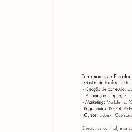
Ferramentas e Platafo
- 
Gestão de tarefas:
 Trello
 - 
Criação de conteúdo:
 C
 - 
Automação:
 Zapier, IFTT
 - 
Marketing:
 Mailchimp, RD
- 
Pagamentos:
 PayPal, PicP
- 
Cursos:
 Udemy, Coursera,
Chegamos ao final, mas s