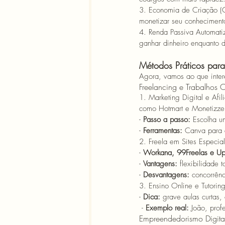
3. Economia de Criação (C
monetizar seu conhecimen
4. Renda Passiva Automati
ganhar dinheiro enquanto 
Métodos Práticos par
Agora, vamos ao que inter
Freelancing e Trabalhos O
1. Marketing Digital e Afil
como Hotmart e Monetizze f
- 
Passo a passo:
 Escolha u
- 
Ferramentas:
 Canva para a
2. Freela em Sites Especia
- 
Workana, 99Freelas e Up
- 
Vantagens:
 flexibilidade 
- 
Desvantagens:
 concorrênc
3. Ensino Online e Tutoring
- 
Dica:
 grave aulas curtas,
 - 
Exemplo real:
 João, prof
Empreendedorismo Digita