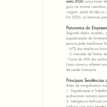
extra 2026
 nunca foram tã
guia vai mostrar caminhos
viagem, quitar dívidas ou 
Em 2026, as barreiras par
Panorama do Empree
Segundo dados recentes, o
popularização de ferramenta
pessoa pode transformar ha
- 67% dos brasileiros busc
 - O mercado de freelas d
- Cerca de 40% dos profis
Esses números refletem uma
da saúde financeira.
Principais Tendências
Antes de mergulharmos nos 
1. Digitalização e Trabalh
profissionais remotos para
2. Inteligência Artificial c
códigos com mais rapidez.