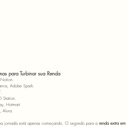
rmas para Turbinar sua Renda 
, Notion.
anva, Adobe Spark.
T.
 Station. 
ay, Hotmart. 
 Alura. 
ua jornada está apenas começando. O segredo para a 
renda extra e