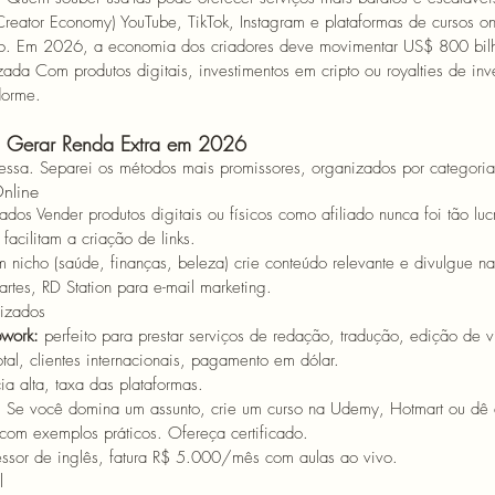
reator Economy) 
YouTube, TikTok, Instagram e plataformas de cursos o
to. Em 2026, a economia dos criadores deve movimentar US$ 800 bilh
zada 
Com produtos digitais, investimentos em cripto ou royalties de inv
dorme. 
a Gerar Renda Extra em 2026 
essa. Separei os métodos mais promissores, organizados por categoria
nline 
iados 
Vender produtos digitais ou físicos como afiliado nunca foi tão luc
acilitam a criação de links. 
m nicho (saúde, finanças, beleza) crie conteúdo relevante e divulgue na
rtes, RD Station para e-mail marketing.
lizados 
work:
 perfeito para prestar serviços de redação, tradução, edição de v
total, clientes internacionais, pagamento em dólar. 
ia alta, taxa das plataformas. 
 
Se você domina um assunto, crie um curso na Udemy, Hotmart ou dê au
 com exemplos práticos. Ofereça certificado.
essor de inglês, fatura R$ 5.000/mês com aulas ao vivo. 
l