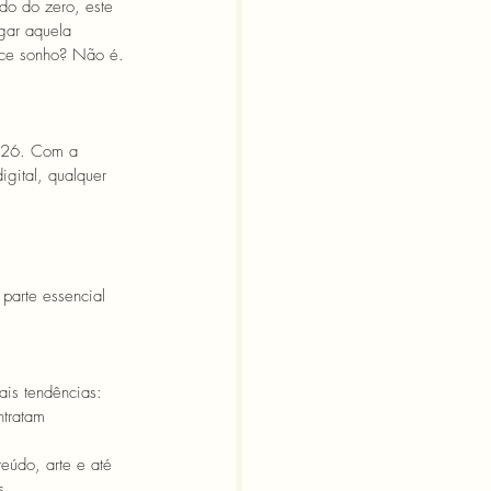
do do zero, este 
gar aquela 
rece sonho? Não é. 
2026. Com a 
igital, qualquer 
parte essencial 
ais tendências: 
tratam 
eúdo, arte e até 
s.