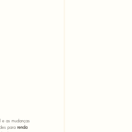
l e as mudanças 
des para 
renda 