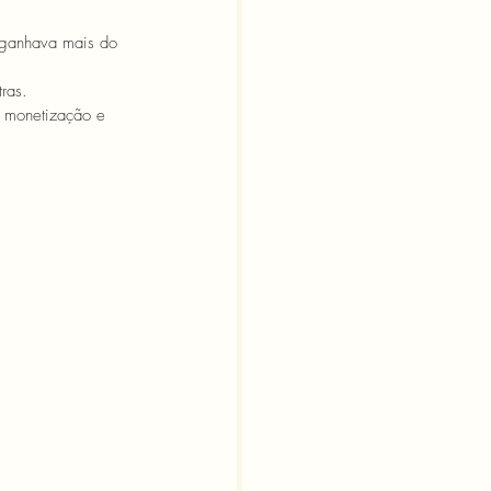
 ganhava mais do 
ras. 
m monetização e 