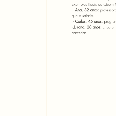
Exemplos Reais de Quem 
 - 
Ana, 32 anos:
 professo
que o salário.
 - 
Carlos, 45 anos:
 progra
- 
Juliana, 28 anos:
 criou u
parcerias.