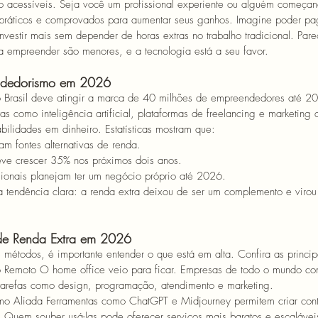
o acessíveis. Seja você um profissional experiente ou alguém começan
 práticos e comprovados para aumentar seus ganhos. 
Imagine poder pa
investir mais sem depender de horas extras no trabalho tradicional. Pa
a empreender são menores, e a tecnologia está a seu favor.
ndedorismo em 2026
 Brasil deve atingir a marca de 40 milhões de empreendedores até 
s como inteligência artificial, plataformas de freelancing e marketing d
bilidades em dinheiro. Estatísticas mostram que:
am fontes alternativas de renda.
eve crescer 35% nos próximos dois anos. 
sionais planejam ter um negócio próprio até 2026. 
 tendência clara: a renda extra deixou de ser um complemento e virou 
 de Renda Extra em 2026
métodos, é importante entender o que está em alta. Confira as princip
o Remoto 
O home office veio para ficar. Empresas de todo o mundo con
 tarefas como design, programação, atendimento e marketing. 
omo Aliada 
Ferramentas como ChatGPT e Midjourney permitem criar cont
 Quem souber usá-las pode oferecer serviços mais baratos e escalávei