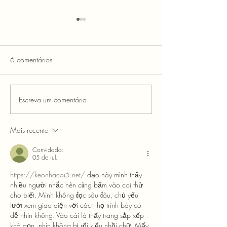
6 comentários
Escreva um comentário
Como migrar de MEI para
MEI TEM DIREIT
microempresa: guia passo
APOSENTADORI
a passo
COMPLETO 202
Mais recente
Convidado:
05 de jul.
https://keonhacai5.net/
 dạo này mình thấy 
nhiều người nhắc nên cũng bấm vào coi thử 
cho biết. Mình không đọc sâu đâu, chủ yếu 
lướt xem giao diện với cách họ trình bày có 
dễ nhìn không. Vào cái là thấy trang sắp xếp 
khá gọn, nhìn không bị rối kiểu nhồi chữ. Mấy 