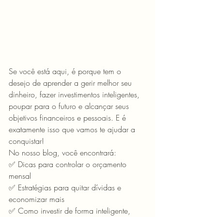
Se você está aqui, é porque tem o 
desejo de aprender a gerir melhor seu 
dinheiro, fazer investimentos inteligentes, 
poupar para o futuro e alcançar seus 
objetivos financeiros e pessoais. E é 
exatamente isso que vamos te ajudar a 
conquistar!
No nosso blog, você encontrará:
✅ Dicas para controlar o orçamento 
mensal
✅ Estratégias para quitar dívidas e 
economizar mais
✅ Como investir de forma inteligente, 