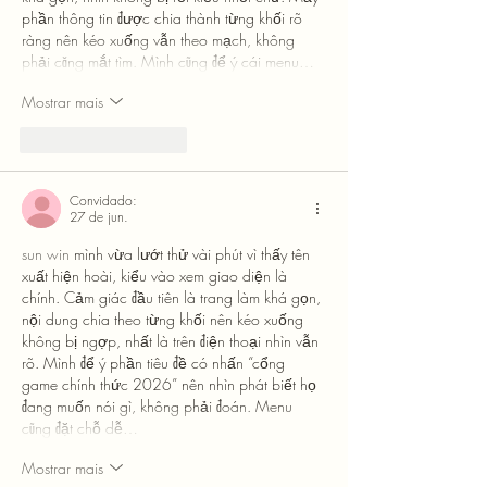
phần thông tin được chia thành từng khối rõ 
ràng nên kéo xuống vẫn theo mạch, không 
phải căng mắt tìm. Mình cũng để ý cái menu…
Mostrar mais
Curtir
Responder
Convidado:
27 de jun.
sun win
 mình vừa lướt thử vài phút vì thấy tên 
xuất hiện hoài, kiểu vào xem giao diện là 
chính. Cảm giác đầu tiên là trang làm khá gọn, 
nội dung chia theo từng khối nên kéo xuống 
không bị ngợp, nhất là trên điện thoại nhìn vẫn 
rõ. Mình để ý phần tiêu đề có nhấn “cổng 
game chính thức 2026” nên nhìn phát biết họ 
đang muốn nói gì, không phải đoán. Menu 
cũng đặt chỗ dễ…
Mostrar mais