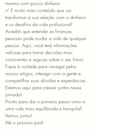
mesmo com pouco dinheiro
✅ E muito mais conteúdo que vai 
transformar a sua relação com o dinheiro 
e os desafios da vida profissional!
Acredito que entender as finanças 
pessoais pode mudar a vida de qualquer 
pessoa. Aqui, você terá informações 
valiosas para tomar decisões mais 
conscientes e seguras sobre o seu futuro.
Fique à vontade para navegar pelos 
nossos artigos, interagir com a gente e 
compartilhar suas dúvidas e experiências. 
Estamos aqui para crescer juntos nessa 
jornada!
Pronto para dar o primeiro passo rumo a 
uma vida mais equilibrada e tranquila? 
Vamos juntos!
Até o próximo post!