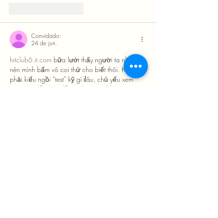
Curtir
Responder
Convidado:
24 de jun.
hitclub6.it.com
 bữa lướt thấy người ta nhắc 
nên mình bấm vô coi thử cho biết thôi. Không 
phải kiểu ngồi “test” kỹ gì đâu, chủ yếu xem 
trang có dễ nhìn, dễ tìm thông tin không. Vào 
cái là thấy giao diện khá sáng sủa, bố cục 
chia mảng rõ nên kéo xuống không bị ngợp. 
Mình để ý tốc độ chuyển trang cũng ổn, bấm 
qua lại mấy mục mà không bị đứng hay load 
lâu. Nội dung giới…
Mostrar mais
Curtir
Responder
Convidado:
22 de jun.