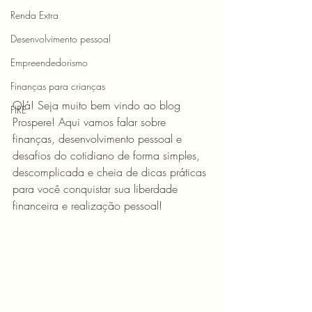
Renda Extra
Desenvolvimento pessoal
Empreendedorismo
Finanças para crianças
Olá! Seja muito bem vindo ao blog 
FIRE
Prospere! Aqui vamos falar sobre 
finanças, desenvolvimento pessoal e 
desafios do cotidiano de forma simples, 
descomplicada e cheia de dicas práticas 
para você conquistar sua liberdade 
financeira e realização pessoal!